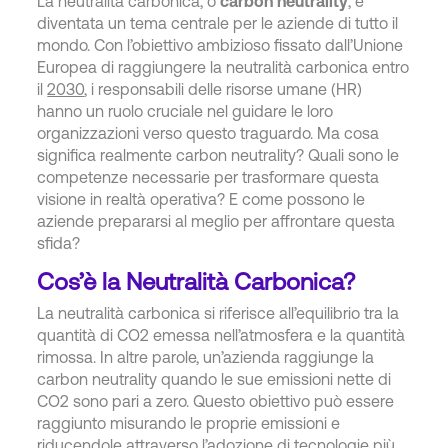
La neutralità carbonica, o
carbon neutrality
, è
diventata un tema centrale per le aziende di tutto il
mondo. Con l’obiettivo ambizioso fissato dall’Unione
Europea di raggiungere la neutralità carbonica entro
il
2030
, i responsabili delle risorse umane (HR)
hanno un ruolo cruciale nel guidare le loro
organizzazioni verso questo traguardo. Ma cosa
significa realmente carbon neutrality? Quali sono le
competenze necessarie per trasformare questa
visione in realtà operativa? E come possono le
aziende prepararsi al meglio per affrontare questa
sfida?
Cos’è la Neutralità Carbonica?
La neutralità carbonica si riferisce all’equilibrio tra la
quantità di CO2 emessa nell’atmosfera e la quantità
rimossa. In altre parole, un’azienda raggiunge la
carbon neutrality quando le sue emissioni nette di
CO2 sono pari a zero. Questo obiettivo può essere
raggiunto misurando le proprie emissioni e
riducendole attraverso l’adozione di tecnologie più