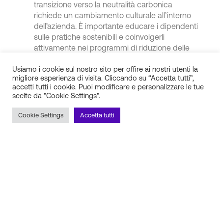
transizione verso la neutralità carbonica
richiede un cambiamento culturale all’interno
dell’azienda. È importante educare i dipendenti
sulle pratiche sostenibili e coinvolgerli
attivamente nei programmi di riduzione delle
emissioni, creando una cultura aziendale
Usiamo i cookie sul nostro sito per offire ai nostri utenti la
orientata alla sostenibilità;
migliore esperienza di visita. Cliccando su “Accetta tutti”,
Collaborare con partner e fornitori sostenibili
:
accetti tutti i cookie. Puoi modificare e personalizzare le tue
le aziende devono lavorare con i loro partner e
scelte da "Cookie Settings".
fornitori per assicurarsi che anche questi ultimi
adottino pratiche sostenibili. Questo può
Cookie Settings
Accetta tutti
includere la scelta di fornitori che utilizzano
energie rinnovabili o la collaborazione su
progetti di riduzione delle emissioni lungo tutta
la catena di fornitura.