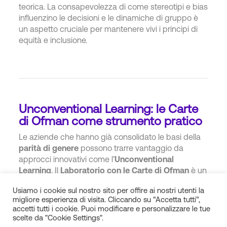
teorica. La consapevolezza di come stereotipi e bias
influenzino le decisioni e le dinamiche di gruppo è
un aspetto cruciale per mantenere vivi i principi di
equità e inclusione.
Unconventional Learning: le Carte
di Ofman come strumento pratico
Le aziende che hanno già consolidato le basi della
parità di genere
possono trarre vantaggio da
approcci innovativi come l’
Unconventional
Learning
. Il
Laboratorio con le Carte di Ofman
è un
esempio concreto di come lavorare sugli stereotipi
Usiamo i cookie sul nostro sito per offire ai nostri utenti la
in modo diretto e coinvolgente.
migliore esperienza di visita. Cliccando su “Accetta tutti”,
accetti tutti i cookie. Puoi modificare e personalizzare le tue
Le Carte di Ofman consentono ai partecipanti di
scelte da "Cookie Settings".
identificare punti di forza e trappole