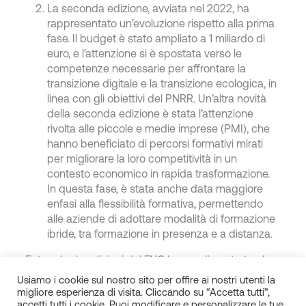
La seconda edizione, avviata nel 2022, ha
rappresentato un’evoluzione rispetto alla prima
fase. Il budget è stato ampliato a 1 miliardo di
euro, e l’attenzione si è spostata verso le
competenze necessarie per affrontare la
transizione digitale e la transizione ecologica, in
linea con gli obiettivi del PNRR. Un’altra novità
della seconda edizione è stata l’attenzione
rivolta alle piccole e medie imprese (PMI), che
hanno beneficiato di percorsi formativi mirati
per migliorare la loro competitività in un
contesto economico in rapida trasformazione.
In questa fase, è stata anche data maggiore
enfasi alla flessibilità formativa, permettendo
alle aziende di adottare modalità di formazione
ibride, tra formazione in presenza e a distanza.
Entrambe le edizioni del FNC hanno dimostrato che
investire nella formazione dei dipendenti non solo
Usiamo i cookie sul nostro sito per offire ai nostri utenti la
contribuisce a preservare posti di lavoro, ma rende
migliore esperienza di visita. Cliccando su “Accetta tutti”,
le imprese più forti e competitive in un mondo del
accetti tutti i cookie. Puoi modificare e personalizzare le tue