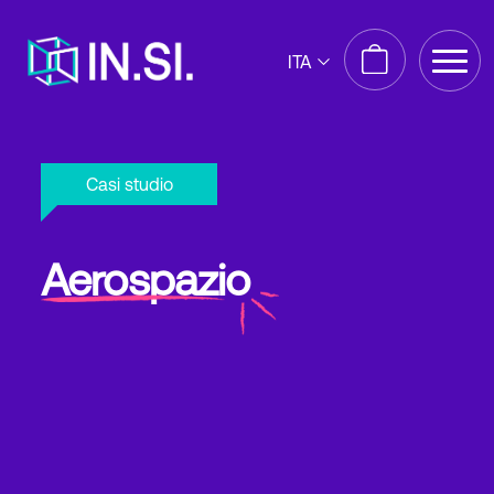
ITA
Casi studio
Aerospazi
o