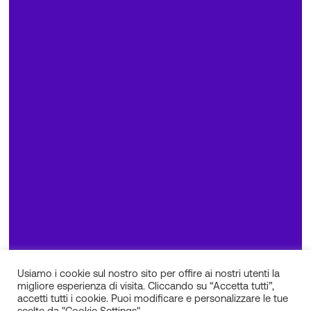
Usiamo i cookie sul nostro sito per offire ai nostri utenti la
migliore esperienza di visita. Cliccando su “Accetta tutti”,
accetti tutti i cookie. Puoi modificare e personalizzare le tue
scelte da "Cookie Settings".