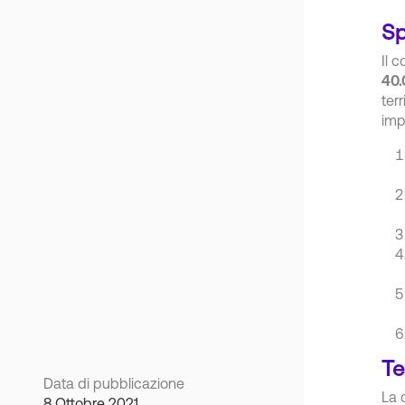
Sp
Il c
40.
ter
imp
Te
Data di pubblicazione
La 
8 Ottobre 2021