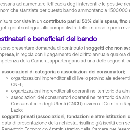
essaria ad aumentare l’efficacia degli interventi e le positive ricad
nomiche stanziate per questo bando ammontano a 1.500.000 e
misura consiste in un
contributo pari al 50% delle spese, fino
getti per il sostegno alla competitività delle imprese e per lo sv
stinatari e beneficiari del bando
sono presentare domanda di contributo i
soggetti che non svo
mpresa
, in regola con il pagamento del diritto annuale qualora d
petenza della Camera, appartengano ad una delle seguenti ca
associazioni di categoria o associazioni dei consumatori
;
organizzazioni imprenditoriali di livello provinciale aderen
CNEL;
organizzazioni imprenditoriali operanti nel territorio da al
associazioni dei consumatori operanti nel territorio da alm
Consumatori e degli Utenti (CNCU) ovvero al Comitato Re
Lazio;
soggetti privati (associazioni, fondazioni e altre istituzioni 
data di presentazione della richiesta, risultino già iscritti con
Repertorio Economico Amministrativo della Camera per l’esercizio