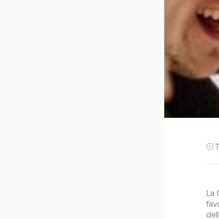
T
La 
fav
del