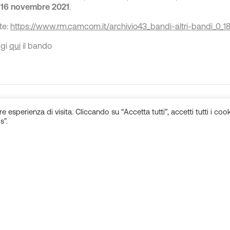
 16 novembre 2021
.
te:
https://www.rm.camcom.it/archivio43_bandi-altri-bandi_0_1
ggi
qui
il bando
e esperienza di visita. Cliccando su “Accetta tutti”, accetti tutti i cook
s".
ews correlate