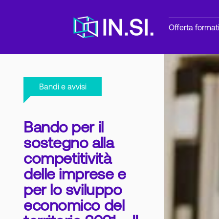
Offerta format
Bandi e avvisi
Bando per il
sostegno alla
competitività
delle imprese e
per lo sviluppo
economico del