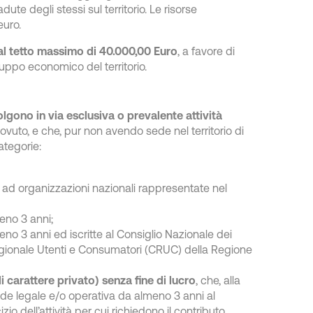
ute degli stessi sul territorio. Le risorse
uro.
 al tetto massimo di 40.000,00 Euro
, a favore di
iluppo economico del territorio.
lgono in via esclusiva o prevalente attività
ovuto, e che, pur non avendo sede nel territorio di
tegorie:
ti ad organizzazioni nazionali rappresentate nel
meno 3 anni;
eno 3 anni ed iscritte al Consiglio Nazionale dei
gionale Utenti e Consumatori (CRUC) della Regione
di carattere privato)
senza fine di lucro
, che, alla
 sede legale e/o operativa da almeno 3 anni al
 dell’attività per cui richiedono il contributo.