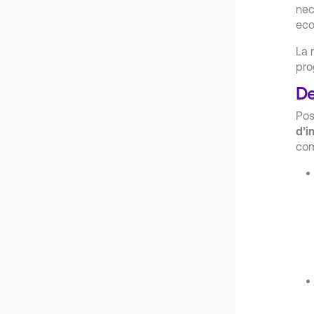
nec
eco
La 
pro
De
Pos
d’i
com