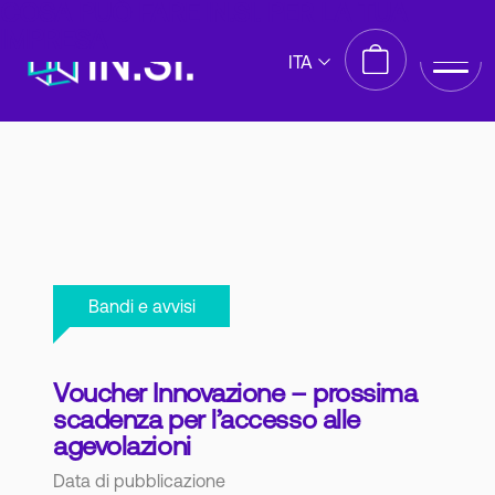
COSA PUÒ FARE IN.SI. PER LA TUA
IMPRESA
ITA
Bandi e avvisi
Voucher Innovazione – prossima
scadenza per l’accesso alle
agevolazioni
Data di pubblicazione