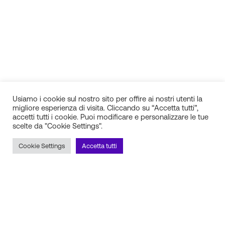
Usiamo i cookie sul nostro sito per offire ai nostri utenti la
migliore esperienza di visita. Cliccando su “Accetta tutti”,
accetti tutti i cookie. Puoi modificare e personalizzare le tue
scelte da "Cookie Settings".
IN.SI. s.r.l.
P.IVA 01688940608
Cookie Settings
Accetta tutti
Milano
Torino
Frosinone
Pescara
Rimani aggiornato sulle novità!
Iscriviti alla newsletter