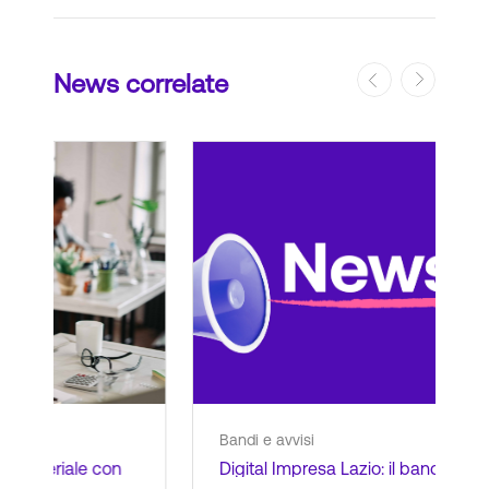
News correlate
Bandi e avvisi
Ban
Digital Impresa Lazio: il bando
Nuo