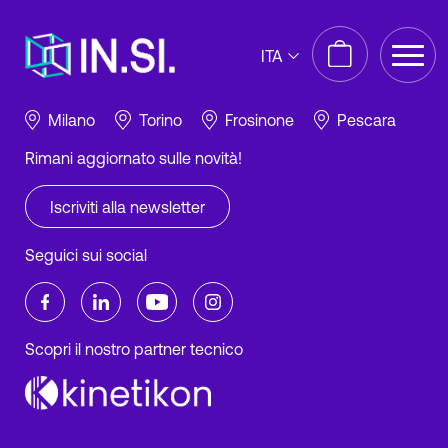
IN.SI. s.r.l.
ITA
P.IVA 01688940608
Milano
Torino
Frosinone
Pescara
Rimani aggiornato sulle novità!
Iscriviti alla newsletter
Seguici sui social
Scopri il nostro partner tecnico