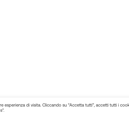
e esperienza di visita. Cliccando su “Accetta tutti”, accetti tutti i cook
s".
Rimani aggiornato sulle novità!
Seguici sui