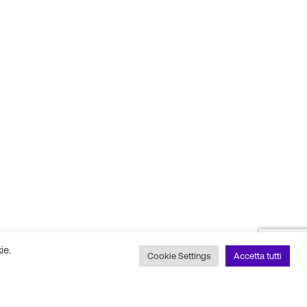
ie.
Cookie Settings
Accetta tutti
 social
Scopri il nostro partner