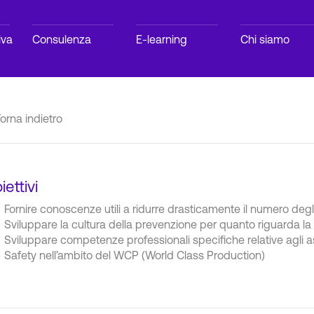
iva
Consulenza
E-learning
Chi siamo
orna indietro
iettivi
Fornire conoscenze utili a ridurre drasticamente il numero degli
Sviluppare la cultura della prevenzione per quanto riguarda la
Sviluppare competenze professionali specifiche relative agli asp
Safety nell’ambito del WCP (World Class Production)