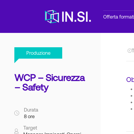
Offerta format
T
Produzione
WCP – Sicurezza
Ob
– Safety
Durata
8 ore
Target