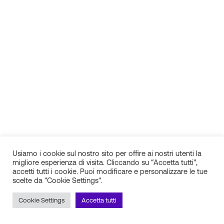
Usiamo i cookie sul nostro sito per offire ai nostri utenti la
migliore esperienza di visita. Cliccando su “Accetta tutti”,
accetti tutti i cookie. Puoi modificare e personalizzare le tue
scelte da "Cookie Settings".
IN.SI. s.r.l.
P.IVA 01688940608
Cookie Settings
Accetta tutti