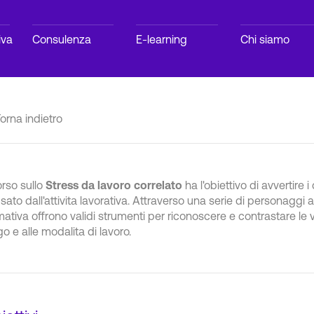
iva
Consulenza
E-learning
Chi siamo
orna indietro
orso sullo
Stress da lavoro correlato
ha l'obiettivo di avvertire i
sato dall'attivitа lavorativa. Attraverso una serie di personaggi 
mativa offrono validi strumenti per riconoscere e contrastare le 
go e alle modalitа di lavoro.