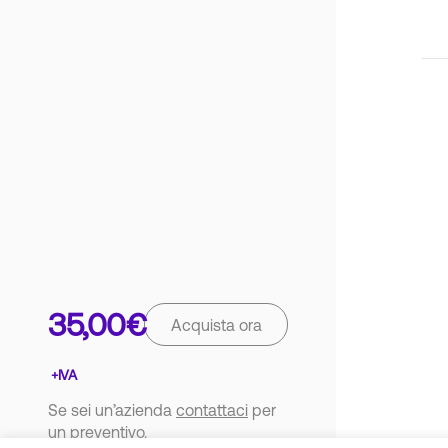
35,00
€
Acquista ora
Se sei un’azienda
contattaci
per
un preventivo.