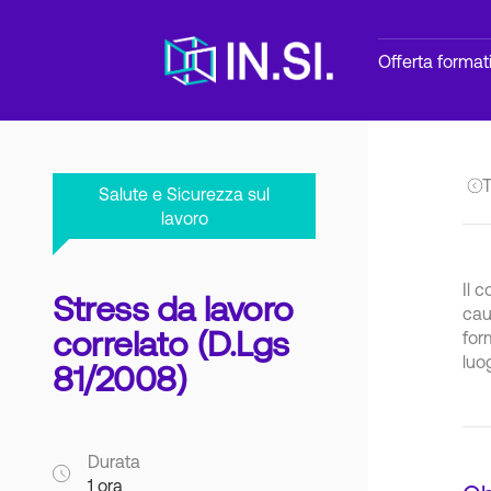
Offerta format
T
Salute e Sicurezza sul
lavoro
Il c
Stress da lavoro
cau
correlato (D.Lgs
for
luo
81/2008)
Durata
1 ora