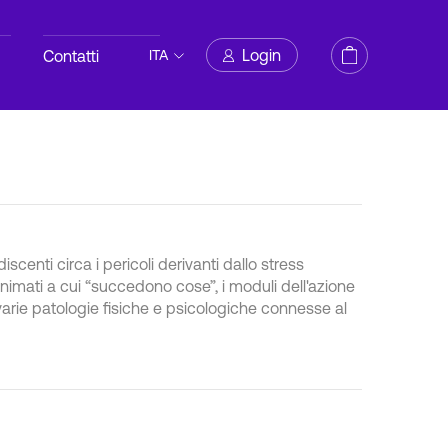
Login
Contatti
ITA
 discenti circa i pericoli derivanti dallo stress
animati a cui “succedono cose”, i moduli dell'azione
varie patologie fisiche e psicologiche connesse al