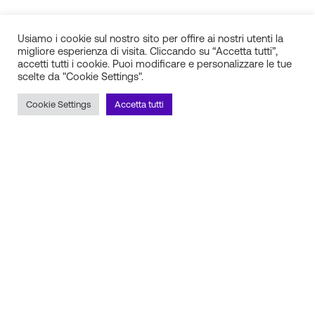
Usiamo i cookie sul nostro sito per offire ai nostri utenti la
migliore esperienza di visita. Cliccando su “Accetta tutti”,
accetti tutti i cookie. Puoi modificare e personalizzare le tue
scelte da "Cookie Settings".
IN.SI. s.r.l.
P.IVA 01688940608
Cookie Settings
Accetta tutti
Milano
Torino
Frosinone
Pescara
Rimani aggiornato sulle novità!
Iscriviti alla newsletter
Seguici sui social
Scopri il nostro partner tecnico