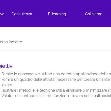
iva
Consulenza
E-learning
Chi siamo
orna indietro
iettivi
Fornire le conoscenze utili ad una corretta applicazione delle 
Fornire un quadro delle attività necessarie per creare un siste
lavoro
Illustrare i metodi e le tecniche utili a eliminare o minimizzare i r
Valutare i rischi specifici nelle funzioni di lavoro ed i costi socia