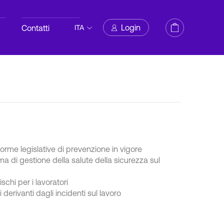
Login
Contatti
ITA
norme legislative di prevenzione in vigore
ma di gestione della salute della sicurezza sul
ischi per i lavoratori
li derivanti dagli incidenti sul lavoro