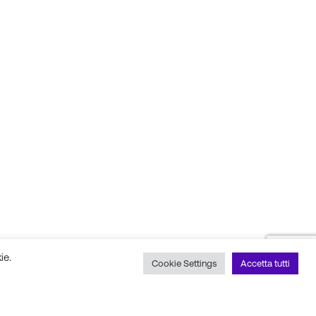
ie.
Cookie Settings
Accetta tutti
 social
Scopri il nostro partner