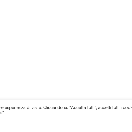
e esperienza di visita. Cliccando su “Accetta tutti”, accetti tutti i cook
s".
Rimani aggiornato sulle novità!
Seguici sui