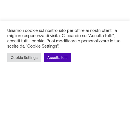
Usiamo i cookie sul nostro sito per offire ai nostri utenti la
migliore esperienza di visita. Cliccando su “Accetta tutti”,
accetti tutti i cookie. Puoi modificare e personalizzare le tue
scelte da "Cookie Settings".
IN.SI. s.r.l.
P.IVA 01688940608
Cookie Settings
Accetta tutti
Milano
Torino
Frosinone
Pescara
Rimani aggiornato sulle novità!
Iscriviti alla newsletter
Seguici sui social