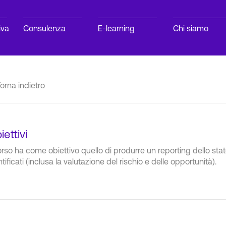
iva
Consulenza
E-learning
Chi siamo
orna indietro
iettivi
corso ha come obiettivo quello di produrre un reporting dello stato
tificati (inclusa la valutazione del rischio e delle opportunità).