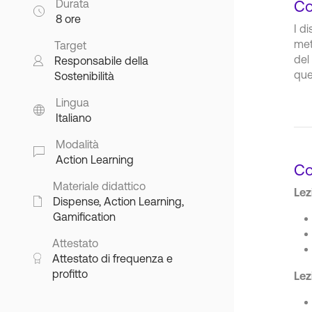
Durata
Co
8 ore
I d
met
Target
del
Responsabile della
que
Sostenibilità
Lingua
Italiano
Modalità
Action Learning
Co
Materiale didattico
Lez
Dispense, Action Learning,
Gamification
Attestato
Attestato di frequenza e
profitto
Lez