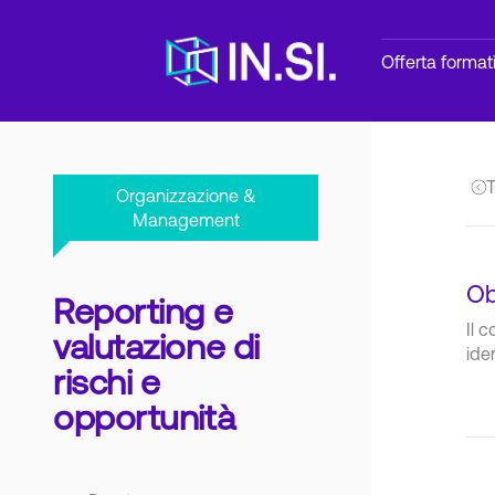
Offerta format
T
Organizzazione &
Management
Ob
Reporting e
Il 
valutazione di
iden
rischi e
opportunità