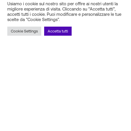
Usiamo i cookie sul nostro sito per offire ai nostri utenti la
migliore esperienza di visita. Cliccando su “Accetta tutti”,
accetti tutti i cookie. Puoi modificare e personalizzare le tue
scelte da "Cookie Settings".
IN.SI. s.r.l.
P.IVA 01688940608
Cookie Settings
Accetta tutti
Milano
Torino
Frosinone
Pescara
Rimani aggiornato sulle novità!
Iscriviti alla newsletter
Seguici sui social
Scopri il nostro partner tecnico