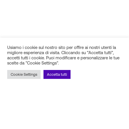
Usiamo i cookie sul nostro sito per offire ai nostri utenti la
migliore esperienza di visita. Cliccando su “Accetta tutti”,
accetti tutti i cookie. Puoi modificare e personalizzare le tue
scelte da "Cookie Settings".
IN.SI. s.r.l.
P.IVA 01688940608
Cookie Settings
Accetta tutti
Milano
Torino
Frosinone
Pescara
Rimani aggiornato sulle novità!
Iscriviti alla newsletter