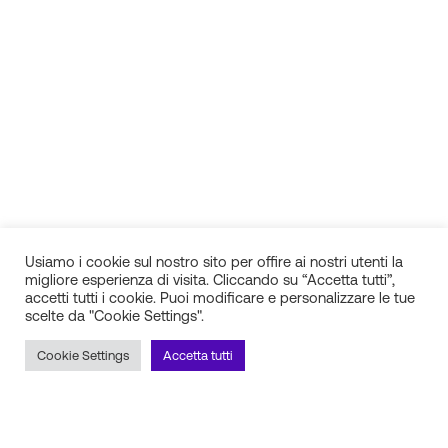
Usiamo i cookie sul nostro sito per offire ai nostri utenti la
migliore esperienza di visita. Cliccando su “Accetta tutti”,
accetti tutti i cookie. Puoi modificare e personalizzare le tue
scelte da "Cookie Settings".
IN.SI. s.r.l.
P.IVA 01688940608
Cookie Settings
Accetta tutti
Milano
Torino
Frosinone
Pescara