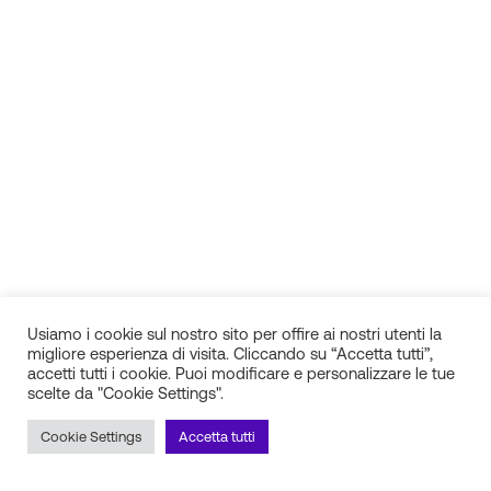
Usiamo i cookie sul nostro sito per offire ai nostri utenti la
migliore esperienza di visita. Cliccando su “Accetta tutti”,
accetti tutti i cookie. Puoi modificare e personalizzare le tue
scelte da "Cookie Settings".
IN.SI. s.r.l.
P.IVA 01688940608
Cookie Settings
Accetta tutti