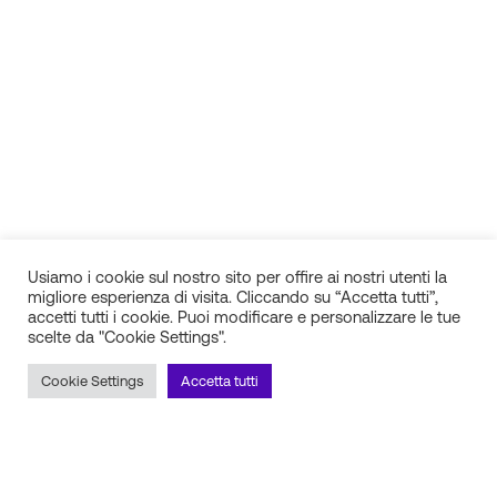
Usiamo i cookie sul nostro sito per offire ai nostri utenti la
migliore esperienza di visita. Cliccando su “Accetta tutti”,
accetti tutti i cookie. Puoi modificare e personalizzare le tue
scelte da "Cookie Settings".
IN.SI. s.r.l.
P.IVA 01688940608
Cookie Settings
Accetta tutti
Milano
Torino
Frosinone
Pescara
Rimani aggiornato sulle novità!