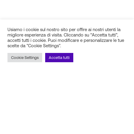
Usiamo i cookie sul nostro sito per offire ai nostri utenti la
migliore esperienza di visita. Cliccando su “Accetta tutti”,
accetti tutti i cookie. Puoi modificare e personalizzare le tue
scelte da "Cookie Settings".
IN.SI. s.r.l.
P.IVA 01688940608
Cookie Settings
Accetta tutti
Milano
Torino
Frosinone
Pescara
Rimani aggiornato sulle novità!
Iscriviti alla newsletter
Seguici sui social