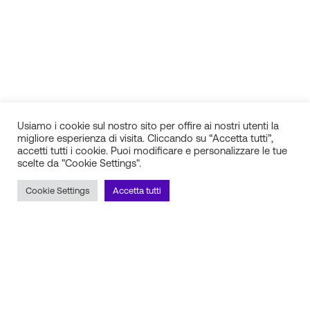
Usiamo i cookie sul nostro sito per offire ai nostri utenti la
migliore esperienza di visita. Cliccando su “Accetta tutti”,
accetti tutti i cookie. Puoi modificare e personalizzare le tue
scelte da "Cookie Settings".
IN.SI. s.r.l.
P.IVA 01688940608
Cookie Settings
Accetta tutti
Milano
Torino
Frosinone
Pescara
Rimani aggiornato sulle novità!
Iscriviti alla newsletter