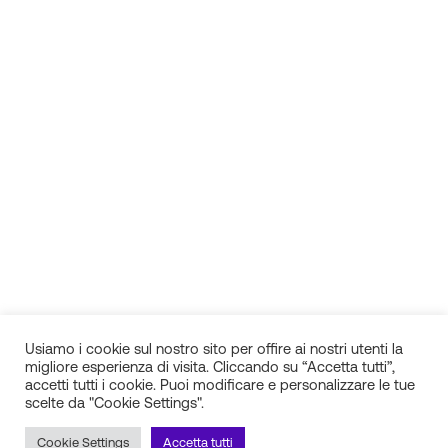
Usiamo i cookie sul nostro sito per offire ai nostri utenti la
migliore esperienza di visita. Cliccando su “Accetta tutti”,
accetti tutti i cookie. Puoi modificare e personalizzare le tue
scelte da "Cookie Settings".
IN.SI. s.r.l.
P.IVA 01688940608
Cookie Settings
Accetta tutti