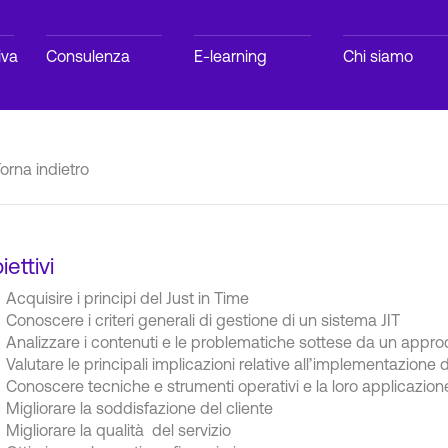
iva
Consulenza
E-learning
Chi siamo
orna indietro
iettivi
Acquisire i principi del Just in Time
Conoscere i criteri generali di gestione di un sistema JIT
Analizzare i contenuti e le problematiche sottese da un approc
Valutare le principali implicazioni relative all’implementazione 
Conoscere tecniche e strumenti operativi e la loro applicazion
Migliorare la soddisfazione del cliente
Migliorare la qualità del servizio