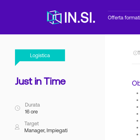
Offerta format
T
Logistica
Just in Time
Ob
Durata
16 ore
Target
Manager, Impiegati