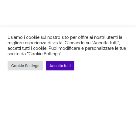
Usiamo i cookie sul nostro sito per offire ai nostri utenti la
migliore esperienza di visita. Cliccando su “Accetta tutti”,
accetti tutti i cookie. Puoi modificare e personalizzare le tue
scelte da "Cookie Settings".
IN.SI. s.r.l.
P.IVA 01688940608
Cookie Settings
Accetta tutti
Milano
Torino
Frosinone
Pescara
Rimani aggiornato sulle novità!
Iscriviti alla newsletter
Seguici sui social