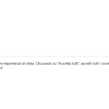
e esperienza di visita. Cliccando su “Accetta tutti”, accetti tutti i cook
s".
Rimani aggiornato sulle novità!
Seguici sui
Iscriviti alla newsletter