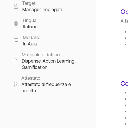
Target
Manager, Impiegati
Ob
Lingua
A f
Italiano
Modalità
In Aula
Materiale didattico
Dispense, Action Learning,
Gamification
Attestato
Co
Attestato di frequenza e
profitto