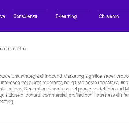
iva
Consulenza
E-learning
Chi siamo
orna indietro
ttare una strategia di Inbound Marketing significa saper proporr
 interesse, nel giusto momento, nel giusto posto (canale) al fine d
enti. La Lead Generation è una fase del processo dell'Inbound Ma
cquisizione di contatti commerciali profilati con il business di rif
keting.