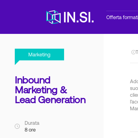
Offerta format
T
Marketing
Inbound
Ado
Marketing &
suo
cli
Lead Generation
l'a
Mar
Durata
8 ore