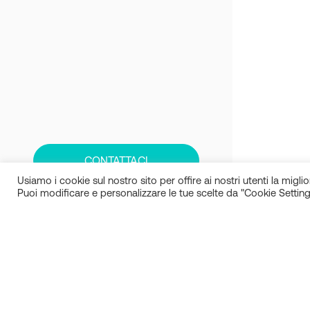
CONTATTACI
Usiamo i cookie sul nostro sito per offire ai nostri utenti la miglior
Puoi modificare e personalizzare le tue scelte da "Cookie Setting
IN.SI. s.r.l.
P.IVA 01688940608
Milano
Torino