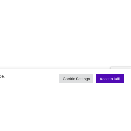
ie.
Cookie Settings
Accetta tutti
 social
Scopri il nostro partner
tecnico