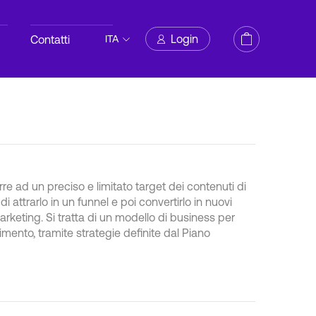
Login
Contatti
ITA
e ad un preciso e limitato target dei contenuti di
i attrarlo in un funnel e poi convertirlo in nuovi
rketing. Si tratta di un modello di business per
erimento, tramite strategie definite dal Piano