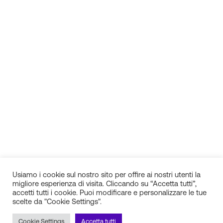
Usiamo i cookie sul nostro sito per offire ai nostri utenti la
migliore esperienza di visita. Cliccando su “Accetta tutti”,
accetti tutti i cookie. Puoi modificare e personalizzare le tue
scelte da "Cookie Settings".
IN.SI. s.r.l.
P.IVA 01688940608
Cookie Settings
Accetta tutti