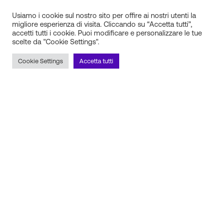
Usiamo i cookie sul nostro sito per offire ai nostri utenti la
migliore esperienza di visita. Cliccando su “Accetta tutti”,
accetti tutti i cookie. Puoi modificare e personalizzare le tue
scelte da "Cookie Settings".
IN.SI. s.r.l.
P.IVA 01688940608
Cookie Settings
Accetta tutti
Milano
Torino
Frosinone
Pescara
Rimani aggiornato sulle novità!
Iscriviti alla newsletter
Seguici sui social
Scopri il nostro partner tecnico