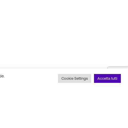
ie.
Cookie Settings
Accetta tutti
 social
Scopri il nostro partner
tecnico