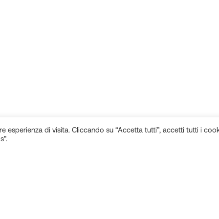
e esperienza di visita. Cliccando su “Accetta tutti”, accetti tutti i cook
s".
Rimani aggiornato sulle novità!
Seguici sui
Iscriviti alla newsletter