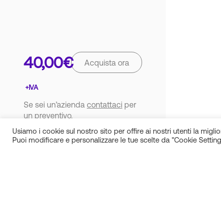
40,00
€
Acquista ora
Se sei un’azienda
contattaci
per
un preventivo.
Usiamo i cookie sul nostro sito per offire ai nostri utenti la miglior
Puoi modificare e personalizzare le tue scelte da "Cookie Setting
IN.SI. s.r.l.
P.IVA 01688940608
Milano
Torino