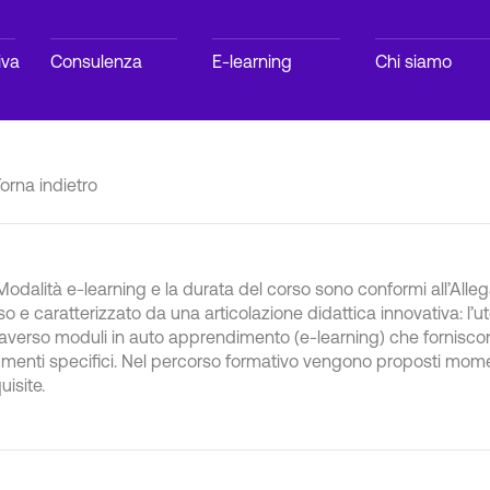
iva
Consulenza
E-learning
Chi siamo
orna indietro
Modalità e-learning e la durata del corso sono conformi all’Allega
so e caratterizzato da una articolazione didattica innovativa: l’u
raverso moduli in auto apprendimento (e-learning) che fornisc
umenti specifici. Nel percorso formativo vengono proposti mome
uisite.