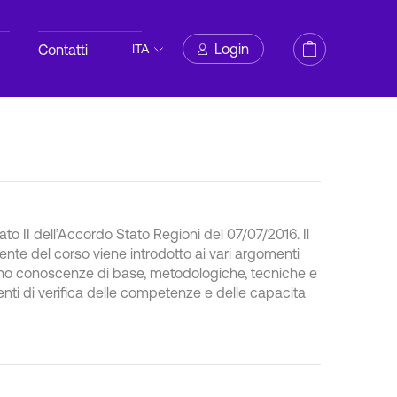
Login
Contatti
ITA
to II dell’Accordo Stato Regioni del 07/07/2016. Il
tente del corso viene introdotto ai vari argomenti
ono conoscenze di base, metodologiche, tecniche e
nti di verifica delle competenze e delle capacita