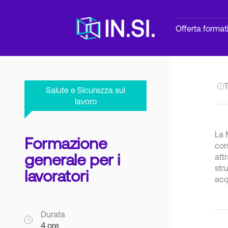
Offerta format
T
Salute e Sicurezza sul
lavoro
La 
Formazione
cor
generale per i
att
str
lavoratori
acq
Durata
4 ore