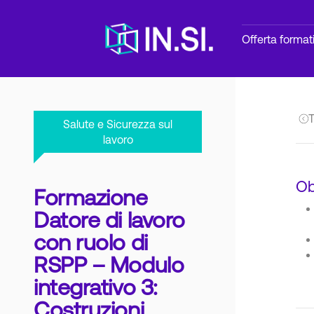
Offerta format
T
Salute e Sicurezza sul
lavoro
Ob
Formazione
Datore di lavoro
con ruolo di
RSPP – Modulo
integrativo 3:
Costruzioni