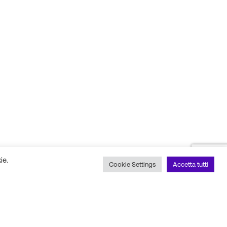
ie.
Cookie Settings
Accetta tutti
 social
Scopri il nostro partner
tecnico