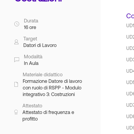
Co
Durata
UD1
16 ore
UD2
Target
Datori di Lavoro
UD2
Modalità
UD3
In Aula
UD4
Materiale didattico
Formazione Datore di lavoro
UD5
con ruolo di RSPP - Modulo
UD6
integrativo 3: Costruzioni
UD7
Attestato
Attestato di frequenza e
UD8
profitto
UD9