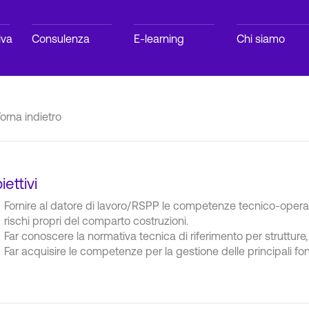
iva
Consulenza
E-learning
Chi siamo
orna indietro
iettivi
Fornire al datore di lavoro/RSPP le competenze tecnico-operat
rischi propri del comparto costruzioni.
Far conoscere la normativa tecnica di riferimento per strutture, 
Far acquisire le competenze per la gestione delle principali fon