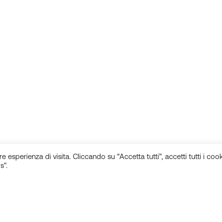
e esperienza di visita. Cliccando su “Accetta tutti”, accetti tutti i cook
s".
Rimani aggiornato sulle novità!
Seguici sui
Iscriviti alla newsletter