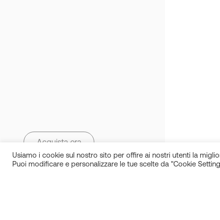
Acquista ora
Usiamo i cookie sul nostro sito per offire ai nostri utenti la miglior
Puoi modificare e personalizzare le tue scelte da "Cookie Setting
IN.SI. s.r.l.
P.IVA 01688940608