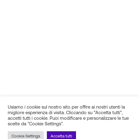
Usiamo i cookie sul nostro sito per offire ai nostri utenti la
migliore esperienza di visita. Cliccando su “Accetta tutti”,
accetti tutti i cookie. Puoi modificare e personalizzare le tue
scelte da "Cookie Settings".
IN.SI. s.r.l.
P.IVA 01688940608
Cookie Settings
Accetta tutti