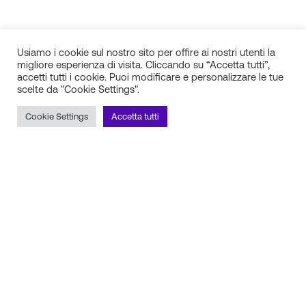
Usiamo i cookie sul nostro sito per offire ai nostri utenti la
migliore esperienza di visita. Cliccando su “Accetta tutti”,
accetti tutti i cookie. Puoi modificare e personalizzare le tue
scelte da "Cookie Settings".
IN.SI. s.r.l.
P.IVA 01688940608
Cookie Settings
Accetta tutti
Milano
Torino
Frosinone
Pescara
Rimani aggiornato sulle novità!
Iscriviti alla newsletter
Seguici sui social