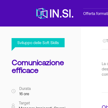
Offerta format
T
Sviluppo delle Soft Skills
Comunicazione
La 
efficace
des
com
Durata
16 ore
Target
Ob