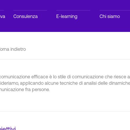
iva
Consulenza
E-learning
Chi siamo
orna indietro
comunicazione efficace è lo stile di comunicazione che riesce a
ideriamo, applicando alcune tecniche di analisi delle dinamich
unicazione fra persone.
iettivi