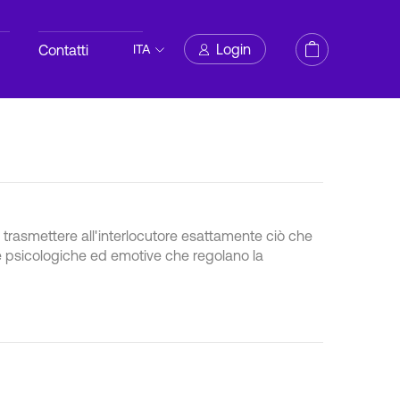
Login
Contatti
ITA
 trasmettere all'interlocutore esattamente ciò che
e psicologiche ed emotive che regolano la