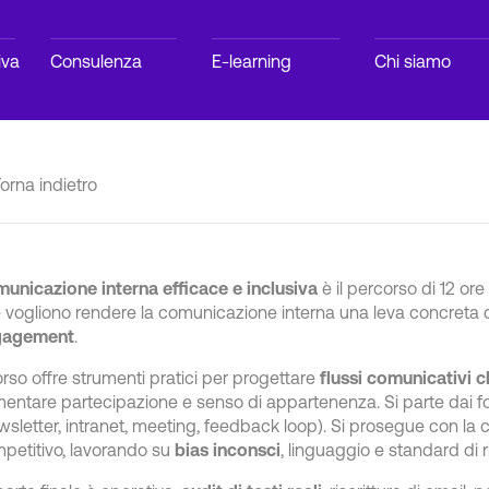
iva
Consulenza
E-learning
Chi siamo
orna indietro
unicazione interna efficace e inclusiva
è il percorso di 12 or
 vogliono rendere la comunicazione interna una leva concreta 
gagement
.
corso offre strumenti pratici per progettare
flussi comunicativi ch
entare partecipazione e senso di appartenenza. Si parte dai fo
wsletter, intranet, meeting, feedback loop). Si prosegue con l
petitivo, lavorando su
bias inconsci
, linguaggio e standard di r