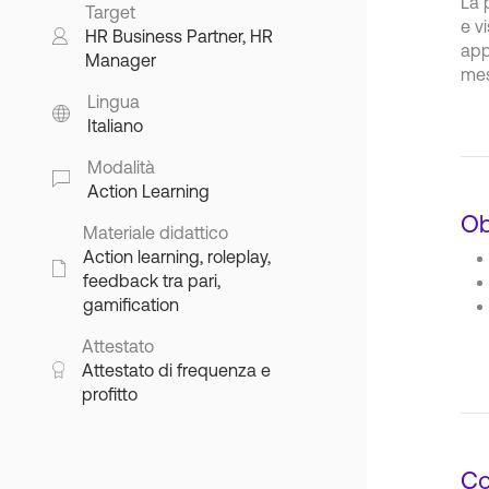
La 
Target
e v
HR Business Partner, HR
app
Manager
mes
Lingua
Italiano
Modalità
Action Learning
Ob
Materiale didattico
Action learning, roleplay,
feedback tra pari,
gamification
Attestato
Attestato di frequenza e
profitto
Co