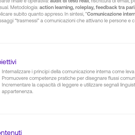
parte finale è operativa:
audit di testi reali
, riscrittura di email,
isual. Metodologia:
action learning, roleplay, feedback tra pari
licare subito quanto appreso. In sintesi, "
Comunicazione interna
saggi “trasmessi” a comunicazioni che attivano le persone e 
iettivi
Internalizzare i principi della comunicazione interna come leva 
Promuovere competenze pratiche per disegnare flussi comunicat
Incrementare la capacità di leggere e utilizzare segnali linguis
appartenenza.
ntenuti