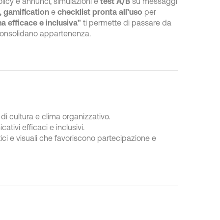
 policy e annunci, simulazioni e
test A/B
su messaggi
, gamification
e
checklist pronta all’uso
per
 efficace e inclusiva"
ti permette di passare da
consolidano appartenenza.
di cultura e clima organizzativo.
ivi efficaci e inclusivi.
tici e visuali che favoriscono partecipazione e