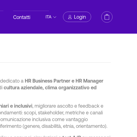
Login
Contatti
ITA
e dedicato a
HR Business Partner e HR Manager
di
cultura aziendale, clima organizzativo ed
iari e inclusivi
, migliorare ascolto e feedback e
ndamenti: scopi, stakeholder, metriche e canali
a comunicazione inclusiva come vantaggio
iferimento (genere, disabilità, etnia, orientamento).