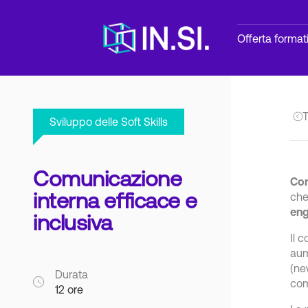
Offerta format
T
Sviluppo delle Soft Skills
Comunicazione
Com
interna efficace e
che
en
inclusiva
Il 
aum
(ne
Durata
com
12 ore