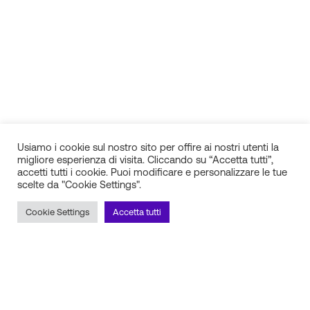
Usiamo i cookie sul nostro sito per offire ai nostri utenti la
migliore esperienza di visita. Cliccando su “Accetta tutti”,
accetti tutti i cookie. Puoi modificare e personalizzare le tue
scelte da "Cookie Settings".
IN.SI. s.r.l.
P.IVA 01688940608
Cookie Settings
Accetta tutti
Milano
Torino
Frosinone
Pescara
Rimani aggiornato sulle novità!