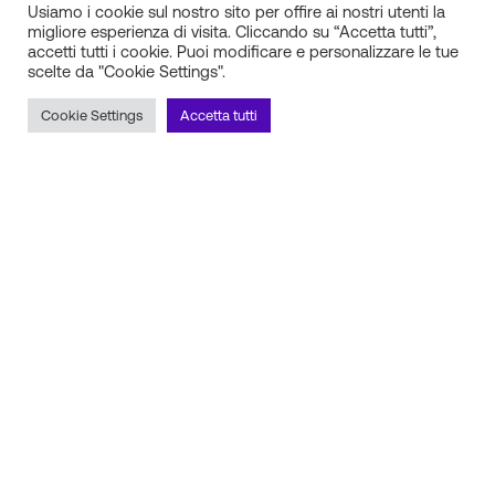
Usiamo i cookie sul nostro sito per offire ai nostri utenti la
migliore esperienza di visita. Cliccando su “Accetta tutti”,
accetti tutti i cookie. Puoi modificare e personalizzare le tue
scelte da "Cookie Settings".
IN.SI. s.r.l.
P.IVA 01688940608
Cookie Settings
Accetta tutti
Milano
Torino
Frosinone
Pescara
Rimani aggiornato sulle novità!
Iscriviti alla newsletter
Seguici sui social
Scopri il nostro partner tecnico