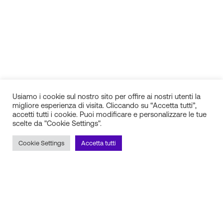
Usiamo i cookie sul nostro sito per offire ai nostri utenti la
migliore esperienza di visita. Cliccando su “Accetta tutti”,
accetti tutti i cookie. Puoi modificare e personalizzare le tue
scelte da "Cookie Settings".
IN.SI. s.r.l.
P.IVA 01688940608
Cookie Settings
Accetta tutti
Milano
Torino
Frosinone
Pescara
Rimani aggiornato sulle novità!
Iscriviti alla newsletter