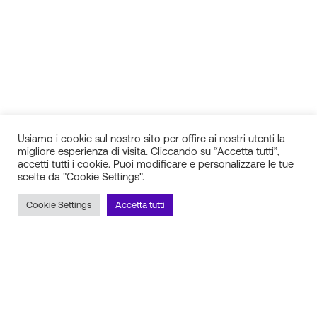
Usiamo i cookie sul nostro sito per offire ai nostri utenti la
migliore esperienza di visita. Cliccando su “Accetta tutti”,
accetti tutti i cookie. Puoi modificare e personalizzare le tue
scelte da "Cookie Settings".
IN.SI. s.r.l.
P.IVA 01688940608
Cookie Settings
Accetta tutti
Milano
Torino
Frosinone
Pescara
Rimani aggiornato sulle novità!
Iscriviti alla newsletter