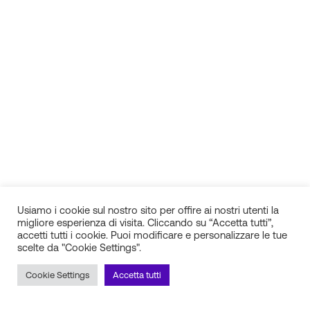
Usiamo i cookie sul nostro sito per offire ai nostri utenti la
migliore esperienza di visita. Cliccando su “Accetta tutti”,
accetti tutti i cookie. Puoi modificare e personalizzare le tue
scelte da "Cookie Settings".
IN.SI. s.r.l.
P.IVA 01688940608
Cookie Settings
Accetta tutti