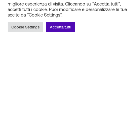
migliore esperienza di visita. Cliccando su “Accetta tutti”,
accetti tutti i cookie. Puoi modificare e personalizzare le tue
scelte da "Cookie Settings".
IN.SI. s.r.l.
P.IVA 01688940608
Cookie Settings
Accetta tutti
Milano
Torino
Frosinone
Pescara
Rimani aggiornato sulle novità!
Iscriviti alla newsletter
Seguici sui social
Scopri il nostro partner tecnico