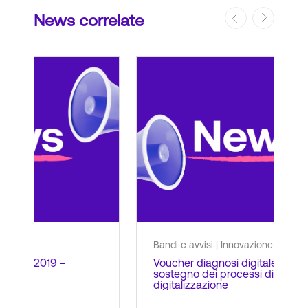
News correlate
Bandi e avvisi
|
Innovazione aziendale
Ban
Voucher diagnosi digitale: contributi a
Ban
sostegno dei processi di
com
digitalizzazione
svi
– I