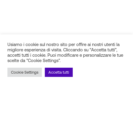
Usiamo i cookie sul nostro sito per offire ai nostri utenti la
migliore esperienza di visita. Cliccando su “Accetta tutti”,
accetti tutti i cookie. Puoi modificare e personalizzare le tue
scelte da "Cookie Settings".
IN.SI. s.r.l.
P.IVA 01688940608
Cookie Settings
Accetta tutti
Milano
Torino
Frosinone
Pescara
Rimani aggiornato sulle novità!
Iscriviti alla newsletter
Seguici sui social