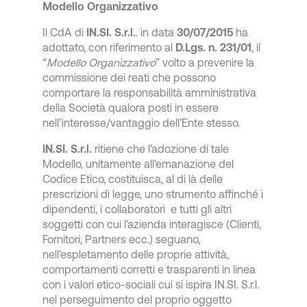
Modello Organizzativo
Il CdA di
IN.SI. S.r.l.
. in data
30/07/2015
ha
adottato, con riferimento al
D.Lgs. n. 231/01
, il
“
Modello Organizzativo
” volto a prevenire la
commissione dei reati che possono
comportare la responsabilità amministrativa
della Società qualora posti in essere
nell’interesse/vantaggio dell’Ente stesso.
IN.SI. S.r.l.
ritiene che l’adozione di tale
Modello, unitamente all’emanazione del
Codice Etico, costituisca, al di là delle
prescrizioni di legge, uno strumento affinché i
dipendenti, i collaboratori e tutti gli altri
soggetti con cui l’azienda interagisce (Clienti,
Fornitori, Partners ecc.) seguano,
nell’espletamento delle proprie attività,
comportamenti corretti e trasparenti in linea
con i valori etico-sociali cui si ispira IN.SI. S.r.l.
nel perseguimento del proprio oggetto