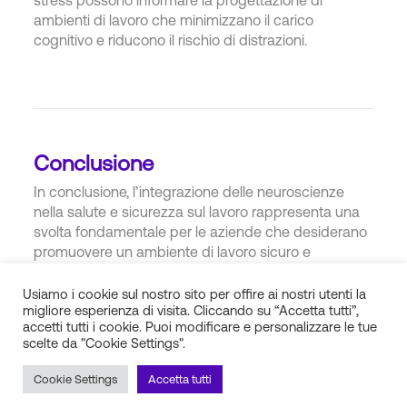
ambienti di lavoro che minimizzano il carico
cognitivo e riducono il rischio di distrazioni.
Conclusione
In conclusione, l’integrazione delle neuroscienze
nella salute e sicurezza sul lavoro rappresenta una
svolta fondamentale per le aziende che desiderano
promuovere un ambiente di lavoro sicuro e
sostenibile. Il bilancio di sostenibilità non deve
essere visto solo come un documento di
Usiamo i cookie sul nostro sito per offire ai nostri utenti la
migliore esperienza di visita. Cliccando su “Accetta tutti”,
rendicontazione, ma come un impegno concreto
accetti tutti i cookie. Puoi modificare e personalizzare le tue
verso il miglioramento delle condizioni di lavoro. La
scelte da "Cookie Settings".
formazione finanziata basata su approcci
neuroscientifici può sviluppare la consapevolezza
Cookie Settings
Accetta tutti
dei lavoratori, ridurre le distrazioni e prevenire i near