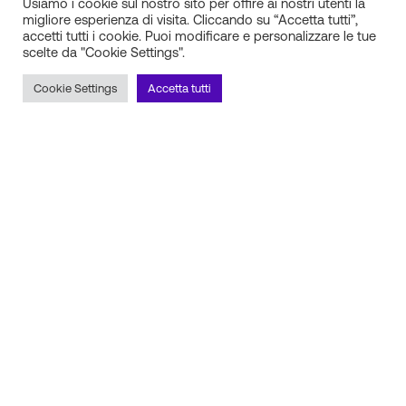
Usiamo i cookie sul nostro sito per offire ai nostri utenti la
l’ampliamento dell’insieme delle macchine
migliore esperienza di visita. Cliccando su “Accetta tutti”,
finanziabili per rischi da traino e spinta di
accetti tutti i cookie. Puoi modificare e personalizzare le tue
scelte da "Cookie Settings".
carichi;
l’introduzione di macchine per la pulizia delle
Cookie Settings
Accetta tutti
spiagge.
ASSE 3 – Bonifica da materiali contenenti
amianto
(stanziamento: € 74.000.000): estesa la
partecipazione alle micro e piccole imprese operanti
nella produzione primaria dei prodotti agricoli per la
rimozione delle coperture in cemento amianto nei
capannoni agricoli.
ASSE 4 – Micro e piccole imprese operanti in
specifici settori di attività
(stanziamento: €
10.000.000):
E38 – attività di raccolta, trattamento e
smaltimento dei rifiuti; recupero dei materiali;
E39 – attività di risanamento e altri servizi di
gestione dei rifiuti.