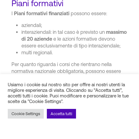
Piani formativi
I
Piani formativi finanziati
possono essere:
aziendali;
interaziendali: in tal caso è previsto un
massimo
di 20 aziende
e le azioni formative devono
essere esclusivamente di tipo interaziendale;
multi regionali.
Per quanto riguarda i corsi che rientrano nella
normativa nazionale obbligatoria, possono essere
previste fino a un massimo del 20% delle ore del
Usiamo i cookie sul nostro sito per offire ai nostri utenti la
Piano formativo.
migliore esperienza di visita. Cliccando su “Accetta tutti”,
accetti tutti i cookie. Puoi modificare e personalizzare le tue
scelte da "Cookie Settings".
Per ulteriori informazioni riguardo i Piani formativi e le
Cookie Settings
Accetta tutti
modalità di presentazione, è possibile consultare la
documentazione allegata all’
Avviso 5/2022
Fondimpresa
.