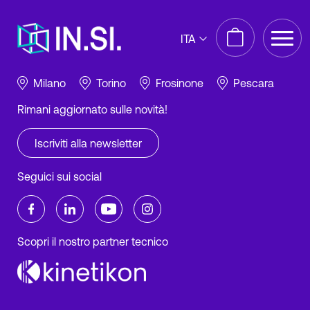
IN.SI. s.r.l.
ITA
P.IVA 01688940608
Milano
Torino
Frosinone
Pescara
Rimani aggiornato sulle novità!
Iscriviti alla newsletter
Seguici sui social
Scopri il nostro partner tecnico